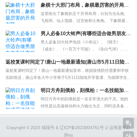
象棋十大邪门布局，象棋最厉害的开局布
3. 通过其他联系方式尝试沟通
人偏爱，战胜了其他参赛歌手，稳居第一。 2、张韶
阵
涵：干净利落，嗓音出众，用她独特的方式征服了
这里给出了象棋的五个开局布局，分别为当头炮、
观众和评委，坚定地守在第二位。 3、许嵩：嗓音干
飞相局、仙人指路、过宫炮和士角炮。 下象棋最厉
社交软件联系：
净，情感投入，独...
害的布局出炉，王天一郑惟桐都在用，赵鑫鑫靠它
男人必备10大铃声(有哪些适合做男朋友来
无敌了 仙人指路招数，近来非常流行。最早是郑惟
微信、QQ、微博、短信、电子邮件等方式看看
电铃声的歌？)
桐喜好，每用必到，获得郑道长的美名。之后是王
男人必备10大铃声包括《小幸运》、《晴天》、
天一，几乎每次比赛，都用仙人指路，下来得心应
《成全》、《一百万个可能》、《告白气球》、
是否被拉黑。
手。最近，赵鑫鑫特大也是清...
《稻香》、《夜曲》、《天使的翅膀》、《平凡之
返校复课时间定了!唐山一地最新通知(唐山市5月11日陆续
路》和《蒲公英的约定》。这些歌都很适合用来表
如果只是在电话里拉黑，其他渠道或许还可以
开学 多项措施确保学生安心学习)
示男人对女友的爱和思念。 30+的大男孩值得被偏
返校复课时间定了！唐山一地最新通知宣布，根据疫情防控需要和学校
爱！情人节适合送给老公的实用礼物分享 Hello，大
实际情况，唐山市各大中小学将于5月11日陆续开学复课。为保障学生健
联系到对方。
家好，我是婉儿，很高...
康和安全，学校将采取多项措施，如每天测温、分餐制等，确保学生能
明日方舟刻俄柏，刻俄柏：一名技能加成
够安心学习。 一、疫情已得到有效控制 唐山市的疫情防控工作取得了显
第三方传话：
高速移动的火力干员
著成效。近期唐山市无新增报告病例，现有确诊...
明日方舟中的刻俄柏是一名非常强大的干员。他的
特性是以高速移动和火力输出为主，同时还具备着
如果你们有共同朋友，可以让朋友帮忙传达你
能够在一段时间内提升他自己的攻击力和技能效果
的技能。为什么刻俄柏能够成为如此强大的干员
的信息，看看对方是否愿意回复。
呢？这就涉及到以下三个方面的原因。 一、技能加
Copyright © 2023 福瑞号 &
辽ICP备2023004761号-2
运维基于Z-
成 刻俄柏的技能是其强大的原因之一。当他释放出
Blog