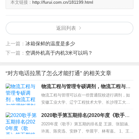
本文链接：
http://furui.com.cn/181199.html
隐藏你的号码（拨打时不显示号码）：
返回列表
国内用户：拨打前加 #31#，例如 #31#138xxx
x8888，可以隐藏你的号码。
上一篇：
冰箱保鲜的温度是多少
下一篇：
空调外机高于内机3米可以吗？
iPhone用户：进入 设置 → 电话 → 显示我的来
电号码，关闭这个选项。
“对方电话拉黑了怎么才能打通” 的相关文章
物流工程与管理专硕调剂，物流工程与管
安卓用户：进入 电话拨号设置 → 来电显示 →
理能调剂吗
物流工程与管理可以在一些普通院校进行调剂，如
选择隐藏号码。
安徽工业大学、辽宁工程技术大学、长沙理工大学
等。可以通过查询往年调剂信息或咨询院校了解最
2020歌手第五期排名(2020年度《歌手》
注意：如果对方设置了“屏蔽陌生号码”，此方
新的调剂信息。 中部地区高校（物流工程与管理）
第五期排名解析)
复试综合分析 中部地区（物流）复试综合分析（附
2020年度《歌手》第五期的排名是 王源、张韶涵、
法可能无效。
分数线、人数）01院校简述中部地区指的是豫晋鲁
许嵩、陈奕迅、安静了、华晨宇、林宥嘉。 1、王
皖四省，河南省有5所院校...
源：明星气息浓郁，舞台表现不俗，热度高，年轻