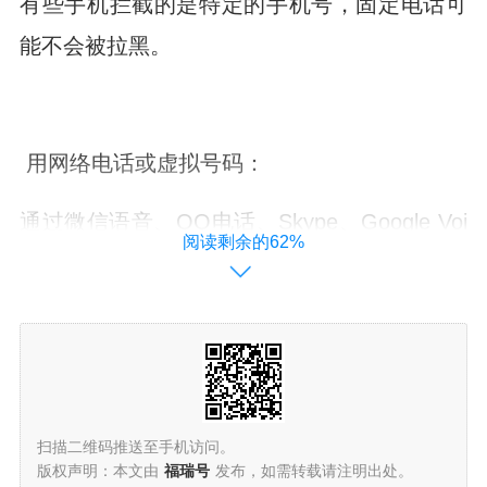
有些手机拦截的是特定的手机号，固定电话可
能不会被拉黑。
用网络电话或虚拟号码：
通过微信语音、QQ电话、Skype、Google Voi
阅读剩余的62%
ce等网络通话工具拨打。
下载某些支持虚拟号码的APP（如Google Voic
e、TextNow）生成一个新的号码尝试。
扫描二维码推送至手机访问。
版权声明：本文由
福瑞号
发布，如需转载请注明出处。
2. 通过隐藏号码拨打（可能有效，但不推荐）