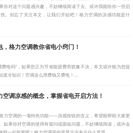
果你对这个问题感兴趣，不妨继续阅读下去。或许我能给你一些启
困扰。别忘了关注本文，让我们开始吧！格力空调的凉感功能是什
电，格力空调教你省电小窍门！
感费电吗”，如果您正为节省能源费而犹豫不决，本文或许能为您提
道冷知识！空调这么用费钱又费电！...
力空调凉感的概念，掌握省电开启方法！
格力空调的一项特色功能——凉感按钮的含义，希望能帮助大家更
。如果你对空调的使用有疑问或面临问题，不妨继续阅读，或许会
我一起探索吧！格力空调遥控器显示凉表示什么意思...