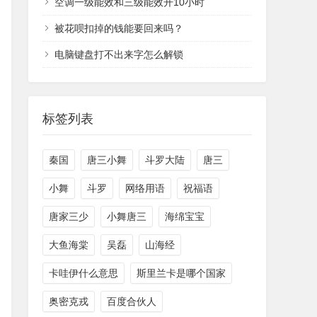
空调一级能效和三级能效开10小时
被花呗扣掉的钱能要回来吗？
电脑键盘打不出来字怎么解锁
标签列表
秦国
唐三小舞
斗罗大陆
唐三
小舞
斗罗
网络用语
祝福语
唐家三少
小舞唐三
海绵宝宝
大鱼海棠
吴磊
山海经
卡哇伊什么意思
斯里兰卡是哪个国家
奥密克戎
百度合伙人