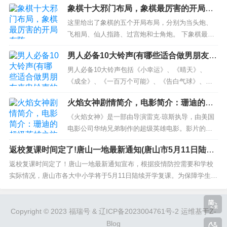
象棋十大邪门布局，象棋最厉害的开局布
人偏爱，战胜了其他参赛歌手，稳居第一。 2、张韶
‌无法直接退回‌：花呗对账户余额有优先扣
阵
涵：干净利落，嗓音出众，用她独特的方式征服了
这里给出了象棋的五个开局布局，分别为当头炮、
款权，即使转入资金非本人意愿，系统仍
观众和评委，坚定地守在第二位。 3、许嵩：嗓音干
飞相局、仙人指路、过宫炮和士角炮。 下象棋最厉
净，情感投入，独...
害的布局出炉，王天一郑惟桐都在用，赵鑫鑫靠它
可能自动划扣用于还款‌。
男人必备10大铃声(有哪些适合做男朋友来
无敌了 仙人指路招数，近来非常流行。最早是郑惟
电铃声的歌？)
桐喜好，每用必到，获得郑道长的美名。之后是王
男人必备10大铃声包括《小幸运》、《晴天》、
‌协商处理‌：
天一，几乎每次比赛，都用仙人指路，下来得心应
《成全》、《一百万个可能》、《告白气球》、
手。最近，赵鑫鑫特大也是清...
《稻香》、《夜曲》、《天使的翅膀》、《平凡之
火焰女神剧情简介，电影简介：珊迪的超
‌法律途径‌
路》和《蒲公英的约定》。这些歌都很适合用来表
级英雄之旅——《火焰女神》
示男人对女友的爱和思念。 30+的大男孩值得被偏
《火焰女神》是一部由导演雷克·琼斯执导，由美国
若协商无果且涉及金额较大，可咨询律师
爱！情人节适合送给老公的实用礼物分享 Hello，大
电影公司华纳兄弟制作的超级英雄电影。影片的主
家好，我是婉儿，很高...
人公是一位名叫珊迪·坦纳的美国女子，她因在一次
并考虑起诉，要求返还错误扣款‌。需提供
返校复课时间定了!唐山一地最新通知(唐山市5月11日陆续
实验中被烧伤而获得了能够掌控和操纵火焰的超能
开学 多项措施确保学生安心学习)
力。电影讲述了珊迪在获得超能力后不断与邪恶势
返校复课时间定了！唐山一地最新通知宣布，根据疫情防控需要和学校
完整证据链（如转账凭证、协议条款）‌。
力战斗的故事。 1. 为什么火焰女神具有超能力？ 为
实际情况，唐山市各大中小学将于5月11日陆续开学复课。为保障学生健
了给电影一个合理的解...
康和安全，学校将采取多项措施，如每天测温、分餐制等，确保学生能
够安心学习。 一、疫情已得到有效控制 唐山市的疫情防控工作取得了显
‌三、争议性扣款（如系统错误、超额扣款）‌
著成效。近期唐山市无新增报告病例，现有确诊...
Copyright © 2023 福瑞号 &
辽ICP备2023004761号-2
运维基于Z-
Blog