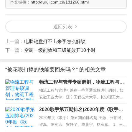
本文链接：
http://furui.com.cn/181266.html
返回列表
上一篇：
电脑键盘打不出来字怎么解锁
下一篇：
空调一级能效和三级能效开10小时
‌二、特殊情况（如误操作、第三方转账被扣）‌
“被花呗扣掉的钱能要回来吗？” 的相关文章
‌朋友转账误入账户被秒扣‌
物流工程与管理专硕调剂，物流工程与管
理能调剂吗
联系支付宝客服（95188）说明情况，提
物流工程与管理可以在一些普通院校进行调剂，如
安徽工业大学、辽宁工程技术大学、长沙理工大学
供转账记录、聊天截图等证据‌。
等。可以通过查询往年调剂信息或咨询院校了解最
2020歌手第五期排名(2020年度《歌手》
新的调剂信息。 中部地区高校（物流工程与管理）
尝试与花呗协商暂停催收，争取时间筹集
第五期排名解析)
复试综合分析 中部地区（物流）复试综合分析（附
2020年度《歌手》第五期的排名是 王源、张韶涵、
分数线、人数）01院校简述中部地区指的是豫晋鲁
许嵩、陈奕迅、安静了、华晨宇、林宥嘉。 1、王
还款资金‌。
皖四省，河南省有5所院校...
源：明星气息浓郁，舞台表现不俗，热度高，年轻