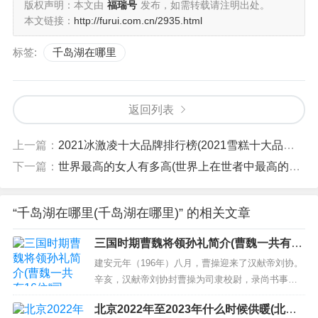
版权声明：本文由
福瑞号
发布，如需转载请注明出处。
本文链接：
http://furui.com.cn/2935.html
标签:
千岛湖在哪里
返回列表
上一篇：
2021冰激凌十大品牌排行榜(2021雪糕十大品牌排行榜：八喜上榜)
下一篇：
世界最高的女人有多高(世界上在世者中最高的女人：身高2.15米)
“千岛湖在哪里(千岛湖在哪里)” 的相关文章
三国时期曹魏将领孙礼简介(曹魏一共有16
位“司空”：第一位是王朗)
建安元年（196年）八月，曹操迎来了汉献帝刘协。
辛亥，汉献帝刘协封曹操为司隶校尉，录尚书事。
庚申，迁都许县。十一月丙戌，汉献帝刘协封曹操
北京2022年至2023年什么时候供暖(北京2
为司空，行车骑将军事。由此，因为曾担任司空这