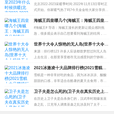
022-2023采暖季时间什么时候开始)
一官职，所以曹操也被称之为曹司空。对于司空这
北京2022-2023采暖季时间:2022年11月13日零时正
一官职来说，西汉时期，将御史大夫改为大司空。
式开始。你家暖气热了吗?今天金金给大家分享供暖
东汉时期，司空和太尉、司徒并称为...
初期速热五步法——可以自行判断、处理简单问
海贼王四皇哪几个(海贼王：海贼王四皇分
题。下面跟随金旗舰旗哥一起来了解一下吧。 关键
别有什么)
词：北京2022-2023采暖季时间 一、北京2022-2023
#海贼王# 导语：海贼王漫长的更新让观众感到焦
采暖季时间： 北京供暖是从2022年1...
急，很多观众表示自己想要看到海贼王的结局，同
时自己也不想海贼王真的迎来结局。 01 四皇 四皇
世界十大令人惊艳的无人岛(世界十大令人
是什么？四皇是对于实力强大的海贼的一个称呼，
惊艳无人岛排行榜)
意思为“海上皇帝”，目前能够有拥有这一个好好的人
来源：排行榜123 许多人应该都曾梦想过到无人岛
员有四人，分别是红发香克斯、百兽凯多、大妈玲
上去生活，在那里享受都市无法感受到的宁静和天
玲...
堂一般的美景。今天就由小编来为大家好好介绍一
2021冰激凌十大品牌排行榜(2021雪糕十
下世界十大令人惊艳的无人岛，快来看看吧，感受
大品牌排行榜：八喜上榜)
一下这令无数人神往的岛屿。 世界十大令人惊艳的
雪糕是一种非常好吃的食品，因为冰冰凉凉、酸酸
无人岛： 1、马尔代夫群岛 2、新西兰奥克兰群岛
甜甜的口感，非常适合在酷暑的夏天去食用，市面
3、所罗门群岛的泰特帕雷...
上的雪糕品种和口味非常多，巧克力、牛奶、水果
卫子夫是怎么死的(卫子夫在真实历史上是
和可可粉等都有，你最喜欢吃什么口味的雪糕呢，
怎么死的)
飞蛾励志网今天为大家带来的是2021雪糕十大品牌
在历史上卫子夫是自杀身亡的，汉武帝时期爆发巫
排行榜，对此感兴趣的一起来看看吧~ 2021雪糕十
蛊之乱，江充等人调查巫蛊之乱涉及到了太子，太
大品牌排行榜 1.和路雪...
子刘据为了自保向母亲卫子夫求援，卫子夫用皇后