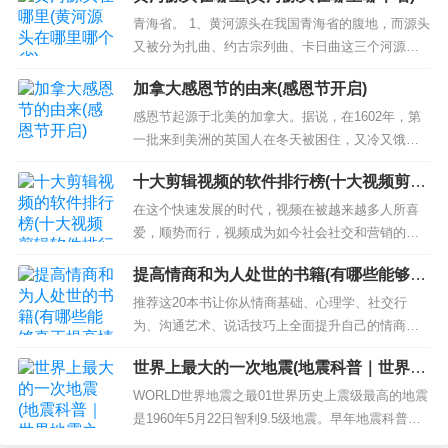
机抱有极高的热忱。 而目前华为阵营中性价比最高
青海省。 1、黄河源头在我国青海省的腹地，而源头
依旧一筹莫展。如果中芯国际未来依旧难以订购到顶级的
的配备麒麟9000系处理器的手机是华为Mate40普
又被分为扎曲、约古宗列曲、卡日曲这三个河源，
设备，那么7nm这个门槛真的很难迈过去，国产芯片的性
通...
而黄河多源也是目前大多数人的看法，当然其中卡
能依旧难以让人满意。
加拿大感恩节的由来(感恩节开启)
日曲因流域面积最大，也有是黄河正源这一说法，
总的来说中芯国际目前完全可以算做一个根正苗红的中国
而从黄河外观上看，黄河河流形状呈“几”字形。 2、
感恩节起源于北美的加拿大。据说，在1602年，第
黄河流程达5464km 5464千米，流域面积达到75244
一批来到美洲的英国人在冬天被困住，又冷又饿的
企业，这点完全没有问题。至于说它能在国产芯片代工领
3平方...
情况下死了很多人。后来，在一个名叫斯科特的土
域发出多少声音，还是要看美国的脸色。毕竟技术是别人
十大剪辑视频的软件排行榜(十大视频剪辑
著人的帮助下，那些为生存而挣扎的移民们学会了
软件排行榜)
的，中芯国际也只能被迫低头。
种植玉米和一些谷物，并学会了打猎和建造房屋。
在这个快速发展的时代，视频在被越来越多人所喜
因为获得了丰收，所以第二年为了感谢当地人的帮
爱，顺势而行，视频成为如今社会社交和营销的重
助，就为他们准备了食物，并举...
要一部分。从而视频剪辑也被越来越多的人所熟
提高情商和为人处世的书籍(有哪些能够真
识，市场上的视频剪辑软件形形色色，给我们挑的
正提高情商的书)
是眼花缭乱。如果大家想要尽快掌握视频剪辑的技
推荐这20本书让你从情商基础、心理学、社交行
能，选择一个适合自己的剪辑软件是比较重要的。
为、沟通艺术、说话技巧上全面提升自己的情商管
今天小编给大家一下十大视频剪辑软件排行...
理技能。 1、《别输在不会表达上》 作者：李劲 针
世界上最大的一次地震(地震科普｜世界地
对日常特别少说话，或者一到正式场合就不懂怎么
震之最)
开口的朋友来说，非常适合，实实在在的口才训练
WORLD世界地震之最01世界历史上震级最高的地震
工具书，用生活的小故事告诉你各类场景下沟通需
是1960年5月22日智利9.5级地震。早年地震科普宣
要掌握的道理，看似寻常，仔细的...
传材料中给出的这次世界最大地震的震级为8.9级