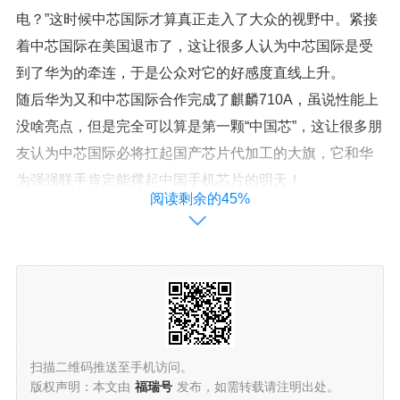
电？
”这时候中芯国际才算真正走入了大众的视野中。紧接
着中芯国际在美国退市了，这让很多人认为中芯国际是受
到了华为的牵连，于是公众对它的好感度直线上升。
随后
华为又和中芯国际合作完成了麒麟710A
，虽说性能上
没啥亮点，但是完全可以算是第一颗“中国芯”，这让很多朋
友认为中芯国际必将扛起国产芯片代加工的大旗，它和华
为强强联手肯定能撑起中国手机芯片的明天！
阅读剩余的45%
不过在今年华为面临全面断供的时候，中芯国际并没有选
择和华为合作，这让不少人愤愤不平，其实导致这个结果
和中芯国际关系并不大。虽然中芯国际也很想帮助华为，
但是
它加工芯片使用的技术和设备都和美国有着斩不断的
联系
，一旦它冒着风险帮助华为很可能也会上制裁的名
单。况且中芯国际目前的技术还真达不到华为的要求，所
以不帮华为代工也算情有可原吧。
扫描二维码推送至手机访问。
版权声明：本文由
福瑞号
发布，如需转载请注明出处。