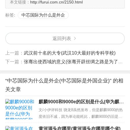
本文链接：
http://furui.com.cn/2150.html
中芯国际未来的发展
标签:
中芯国际为什么是外企
很多人可能不知道中芯国际在最开始的时候其实是紧追着
台积电的脚步的，但是由于企业内部的剧烈变动，最终导
致了现在中芯国际全面落后。不过值得高兴的是中芯国际
返回列表
目前已经正式上市，资本对其表示出了强大的兴趣，进而
让中芯国际能获得足够的资金来加快自身的发展。
上一篇：
武汉前十名的大专(武汉10大最好的专科学校)
虽说中芯国际目前看似顺风顺水，但是前进的路上并不算
下一篇：
张骞出使西域的意义(张骞开辟丝绸之路是为了什么)
平坦。
目前对中芯国际制约最大的就是光刻机，但是中芯
国际一直难以订购到合适的设备。其实早在去年的时候中
“中芯国际为什么是外企(中芯国际是外国企业)” 的相
芯国际就向ASML订购了一台顶级的光刻机，价格也谈好了
关文章
就等着ASML发货。可惜的是由于美国的阻挠，中芯国际最
麒麟9000和9000e的区别是什么(华为麒麟
终和这台设备失之交臂。
9000E和麒麟9000究竟有什么差别)
文/小伊评科技 骁龙8虽然发布，但是麒麟9000的热
在电子芯片行业14nm和7nm算是公认的重要门槛，14nm
度依旧不减，因为单论能耗比，麒麟9000仍旧是跑
主要用于企业设备而7nm主要用于个人终端。现在中芯国
赢了骁龙8。所以，哪怕麒麟9000已经有些老态，仍
际向14nm发起冲刺并且已经取得了不少成果，但是对7nm
黄河源头在哪里(黄河源头在哪里哪个省)
旧有很多人对于搭载麒麟9000系列处理器的华为手