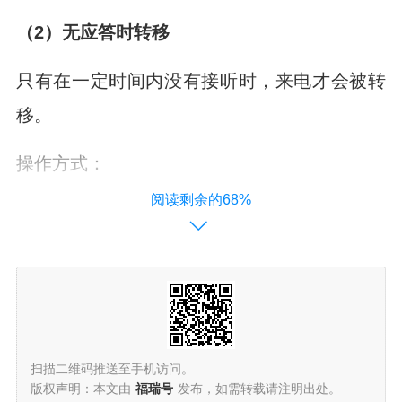
（2）无应答时转移
只有在一定时间内没有接听时，来电才会被转
移。
操作方式：
阅读剩余的68%
拨号键盘输入：*58*转移目标号码#
例如：*58*13812345678#
听到提示音后，挂断电话。
扫描二维码推送至手机访问。
版权声明：本文由
福瑞号
发布，如需转载请注明出处。