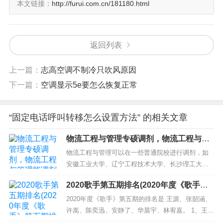
（3）占线时转移
本文链接：
http://furui.com.cn/181180.html
当您的固定电话正在通话中时，来电会自动转
返回列表
移到另一个号码。
上一篇：
志高空调不制冷只吹风原因
操作方式：
下一篇：
空调显示5e要怎么恢复正常
拨号键盘输入：*56*转移目标号码#
“固定电话呼叫转移怎么设置方法” 的相关文章
例如：*56*13812345678#
物流工程与管理专硕调剂，物流工程与管
理能调剂吗
物流工程与管理可以在一些普通院校进行调剂，如
听到提示音后，挂断电话。
安徽工业大学、辽宁工程技术大学、长沙理工大学
等。可以通过查询往年调剂信息或咨询院校了解最
2020歌手第五期排名(2020年度《歌手》
新的调剂信息。 中部地区高校（物流工程与管理）
第五期排名解析)
复试综合分析 中部地区（物流）复试综合分析（附
2020年度《歌手》第五期的排名是 王源、张韶涵、
分数线、人数）01院校简述中部地区指的是豫晋鲁
许嵩、陈奕迅、安静了、华晨宇、林宥嘉。 1、王
皖四省，河南省有5所院校...
源：明星气息浓郁，舞台表现不俗，热度高，年轻