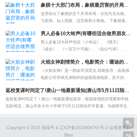
象棋十大邪门布局，象棋最厉害的开局布
人偏爱，战胜了其他参赛歌手，稳居第一。 2、张韶
阵
涵：干净利落，嗓音出众，用她独特的方式征服了
这里给出了象棋的五个开局布局，分别为当头炮、
观众和评委，坚定地守在第二位。 3、许嵩：嗓音干
飞相局、仙人指路、过宫炮和士角炮。 下象棋最厉
净，情感投入，独...
害的布局出炉，王天一郑惟桐都在用，赵鑫鑫靠它
男人必备10大铃声(有哪些适合做男朋友来
无敌了 仙人指路招数，近来非常流行。最早是郑惟
电铃声的歌？)
桐喜好，每用必到，获得郑道长的美名。之后是王
男人必备10大铃声包括《小幸运》、《晴天》、
天一，几乎每次比赛，都用仙人指路，下来得心应
《成全》、《一百万个可能》、《告白气球》、
手。最近，赵鑫鑫特大也是清...
《稻香》、《夜曲》、《天使的翅膀》、《平凡之
火焰女神剧情简介，电影简介：珊迪的超
路》和《蒲公英的约定》。这些歌都很适合用来表
级英雄之旅——《火焰女神》
示男人对女友的爱和思念。 30+的大男孩值得被偏
《火焰女神》是一部由导演雷克·琼斯执导，由美国
爱！情人节适合送给老公的实用礼物分享 Hello，大
电影公司华纳兄弟制作的超级英雄电影。影片的主
家好，我是婉儿，很高...
人公是一位名叫珊迪·坦纳的美国女子，她因在一次
返校复课时间定了!唐山一地最新通知(唐山市5月11日陆续
实验中被烧伤而获得了能够掌控和操纵火焰的超能
开学 多项措施确保学生安心学习)
力。电影讲述了珊迪在获得超能力后不断与邪恶势
返校复课时间定了！唐山一地最新通知宣布，根据疫情防控需要和学校
力战斗的故事。 1. 为什么火焰女神具有超能力？ 为
实际情况，唐山市各大中小学将于5月11日陆续开学复课。为保障学生健
了给电影一个合理的解...
康和安全，学校将采取多项措施，如每天测温、分餐制等，确保学生能
够安心学习。 一、疫情已得到有效控制 唐山市的疫情防控工作取得了显
著成效。近期唐山市无新增报告病例，现有确诊...
Copyright © 2023 福瑞号 &
辽ICP备2023004761号-2
运维基于Z-
2. 取消呼叫转移
Blog