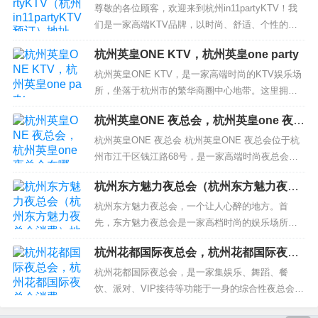
预订）地址_消费_评分_电话
顶级的音效设备，而且可以通过我们多样化的饮
尊敬的各位顾客，欢迎来到杭州in11partyKTV！我
全球“烂片之王”尼古拉斯·凯奇，摆烂二十年后，华丽归来
品、美食以及高品质的服务为您提供无于伦比的娱
们是一家高端KTV品牌，以时尚、舒适、个性的服
乐享受。...
务理念为主导，致力于为广大音乐爱好者打造一个
尼古拉斯·凯奇，上世纪红极一时的商业动作片巨星，他出
杭州英皇ONE KTV，杭州英皇one party
完美的音乐空间，让您享受专业音效、精致环境、
丰富的饮品和贴心服务。 in11partyKTV汇聚了最新
身大名鼎鼎的“科波拉家族”。爷爷卡曼·科波拉拿过奥斯卡
杭州英皇ONE KTV，是一家高端时尚的KTV娱乐场
最全最时尚的歌曲，还有顶级的音响设备和高清的
所，坐落于杭州市的繁华商圈中心地带。这里拥有
和金球奖最佳原创音乐。叔叔弗朗西斯·福特·科波拉导过史
影音...
先进的音响设备和丰富的KTV娱乐资源，能够满足
诗影片《教父》三部曲和《现代启示录》，是奥斯卡终身
杭州英皇ONE 夜总会，杭州英皇one 夜总
您放松身心、畅享音乐的需求。 来到英皇ONE KT
会在哪
成就奖得主。在这样的家族环境熏陶下，凯奇16岁便确定
V，您能够感受到它独特时尚的氛围和服务贴心的细
杭州英皇ONE 夜总会 杭州英皇ONE 夜总会位于杭
节。豪华的装修和独特的灯光设计，构建出一个与
州市江干区钱江路68号，是一家高端时尚夜总会，
了自己的演员之路，31岁就凭《离开拉斯维加斯》获奥斯
众不同的视觉盛宴...
汇聚了国内外最好的音乐、舞台、设备和服务，为
卡影帝。
杭州东方魅力夜总会（杭州东方魅力夜总
每位客人带来一场最棒的夜晚体验。 这里有最前沿
会消费）地址_消费_评分_电话
的音响设备，超低的噪音，让音乐不再仅仅只是听
杭州东方魅力夜总会，一个让人心醉的地方。首
可惜后来投资失败，再加花钱大手大脚，迫使他不得不转
觉享受，更是一种身临其境的感受。舞台上有最精
先，东方魅力夜总会是一家高档时尚的娱乐场所。
型，从原本的文艺青年变身成披荆斩棘的动作英雄。《勇
彩的表演，最酷炫的灯光...
这里采用了现代化的设计风格，让人一进入就仿佛
杭州花都国际夜总会，杭州花都国际夜总
置身于别样的世界。充满异域风情的装饰和炫酷的
闯夺命岛》《变脸》《空中监狱》《国家宝藏》《极速60
会消费
灯光效果，让整个夜总会散发出浓厚的艺术气息。
杭州花都国际夜总会，是一家集娱乐、舞蹈、餐
秒》……这些成功的商业动作大片，不仅令凯奇斩获影迷
其次，东方魅力夜总会的演出也是别具特色。这里
饮、派对、VIP接待等功能于一身的综合性夜总会。
喜爱，也为他积累了大量财富，使得他有了更多挥霍的资
有世界一流的歌舞表演，把最好的音乐和最...
位于杭州市余杭区瓶窑镇火车站大道20号，交通便