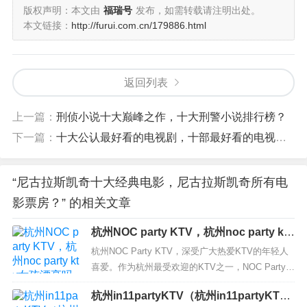
版权声明：本文由
福瑞号
发布，如需转载请注明出处。
8. 《勇闯夺命岛》，全球票房：3.35亿美元
本文链接：
http://furui.com.cn/179886.html
这是爆破专家迈克尔·贝的一部杰作，同样由尼古拉斯·凯奇
主演。影片制作成本为7500万美元，从《独立日》手中抢
返回列表
下1.34亿美元票房，位列北美票房年度第四。
上一篇：
刑侦小说十大巅峰之作，十大刑警小说排行榜？
9. 《国家宝藏》，全球票房：3.47亿美元
下一篇：
十大公认最好看的电视剧，十部最好看的电视剧？
10. 《国家宝藏：夺宝秘笈》，全球票房：4.59亿美元
“尼古拉斯凯奇十大经典电影，尼古拉斯凯奇所有电
这两部影片是尼古拉斯·凯奇全球票房最高的作品，是其主
影票房？” 的相关文章
演的唯一两部票房突破4亿美元的电影。两部作品延续了前
作的风格，充满了爆米花电影的娱乐性。凯奇也因为这两
杭州NOC party KTV，杭州noc party ktv
部电影获得了全球观众的喜爱和赞誉。
女孩漂亮吗
杭州NOC Party KTV，深受广大热爱KTV的年轻人
喜爱。作为杭州最受欢迎的KTV之一，NOC Party K
TV拥有先进的音响设备和豪华的装修设计，可以给
杭州in11partyKTV（杭州in11partyKTV
您带来最好的视听享受。在这里，您不仅可以享受