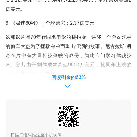
亿美元。
6. 《极速60秒》，全球票房：2.37亿美元
这部影片是70年代同名电影的翻拍版，讲述一个金盆洗手
的偷车大盗为了拯救弟弟而重出江湖的故事。尼古拉斯·凯
奇在片中有大量特技驾驶的戏份，为此专门学习驾驶技
术。影片由于制作成本高达9000万美元，比同年上映的
《速度与激情》还要贵。
阅读剩余的63%
7. 《变脸》，全球票房：2.45亿美元
这是尼古拉斯·凯奇在1997年出演的两部动作片之一，北美
票房均突破1亿美元。《变脸》位列北美年度第8，是华人
导演吴宇森在美国最受好评的作品，也是他晋升为商业导
演的契机。
扫描二维码推送至手机访问。