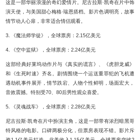
这是一部华丽浪漫的奇幻爱情片。尼古拉斯·凯奇在片中饰
演天使，与美国甜心梅格·瑞恩搭档。影片色调明亮，故事
情节动人心扉，非常适合情侣观看。
3. 《魔法师学徒》，全球票房：2.15亿美元
4. 《空中监狱》，全球票房：2.24亿美元
这部经典好莱坞动作片与《真实的谎言》、《虎胆龙威》
和《生死时速》齐名。剧情围绕一个运送重罪犯的飞机遭
遇劫机事件展开，情节跌宕、人物个性鲜明，场面宏大，
音效震撼。特别受70、80后男性观众喜爱。
5. 《灵魂战车》，全球票房：2.28亿美元
尼古拉斯·凯奇在片中扮演主角，这是一部带有浓烈暗黑哥
特风格的电影。口碑两极分化，但票房表现不错。影片斥
资1.1亿美元打造，北美收入1.15亿美元，全球票房突破2